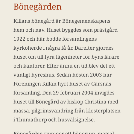
Bönegården
Killans bönegård är Bönegemenskapens
hem och nav. Huset byggdes som prästgård
1922 och här bodde församlingens
kyrkoherde i några få år. Därefter gjordes
huset om till fyra lägenheter för byns lärare
och kantorer. Efter ännu en tid blev det ett
vanligt hyreshus. Sedan hösten 2003 har
Föreningen Killan hyrt huset av Gärsnäs
församling. Den 29 februari 2004 invigdes
huset till Bönegård av biskop Christina med
mässa, pilgrimsvandring från klosterplatsen
i Thumathorp och husvälsignelse.
Bönegården rymmer ett bönerum, matsal,