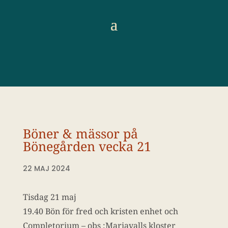
Böner & mässor på
Bönegården vecka 21
22 MAJ 2024
Tisdag 21 maj
19.40 Bön för fred och kristen enhet och
Completorium – obs ;Mariavalls kloster