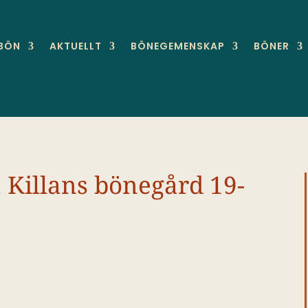
 BÖN
AKTUELLT
BÖNEGEMENSKAP
BÖNER
 Killans bönegård 19-
4